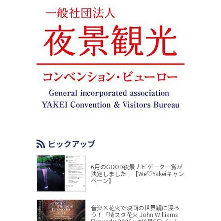
ピックアップ
6月のGOOD夜景ナビゲーター賞が
決定しました！【We♡Yakeiキャン
ペーン】
音楽×花火で映画の世界観に浸ろ
う！「埼スタ花火 John Williams