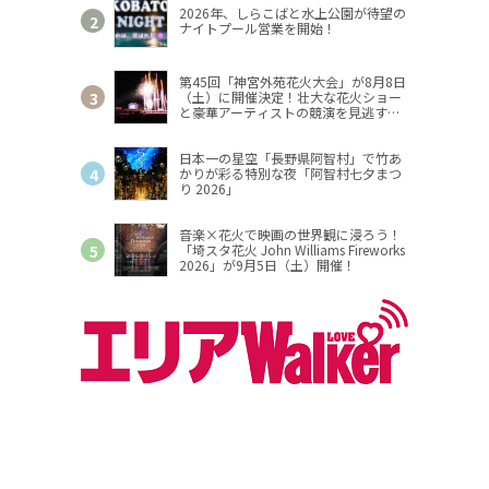
2026年、しらこばと水上公園が待望の
ナイトプール営業を開始！
第45回「神宮外苑花火大会」が8月8日
（土）に開催決定！壮大な花火ショー
と豪華アーティストの競演を見逃す
な！
日本一の星空「長野県阿智村」で竹あ
かりが彩る特別な夜「阿智村七夕まつ
り 2026」
音楽×花火で映画の世界観に浸ろう！
「埼スタ花火 John Williams Fireworks
2026」が9月5日（土）開催！