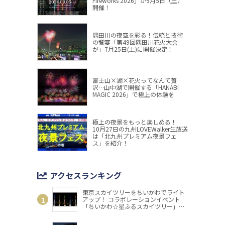
Fireworks 2026」が9月5日（土）
開催！
隅田川の夜空を彩る！伝統と技術
の饗宴「第49回隅田川花火大会
が」7月25日(土)に開催決定！
富士山×湖×花火ってなんて贅
沢…山中湖で開催する「HANABI
MAGIC 2026」で極上の体験を
極上の夜景をもっと楽しめる！
10月27日の九州LOVEWalker生放送
は「北九州プレミアム夜景フェ
ス」を紹介！
アクセスランキング
東京スカイツリーをちいかわでライト
アップ！ コラボレーションイベント
「ちいかわ☆星ふるスカイツリー」開
催