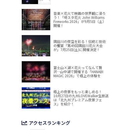
音楽×花火で映画の世界観に浸ろ
う！「埼スタ花火 John Williams
Fireworks 2026」が9月5日（土）
開催！
隅田川の夜空を彩る！伝統と技術
の饗宴「第49回隅田川花火大会
が」7月25日(土)に開催決定！
富士山×湖×花火ってなんて贅
沢…山中湖で開催する「HANABI
MAGIC 2026」で極上の体験を
極上の夜景をもっと楽しめる！
10月27日の九州LOVEWalker生放送
は「北九州プレミアム夜景フェ
ス」を紹介！
アクセスランキング