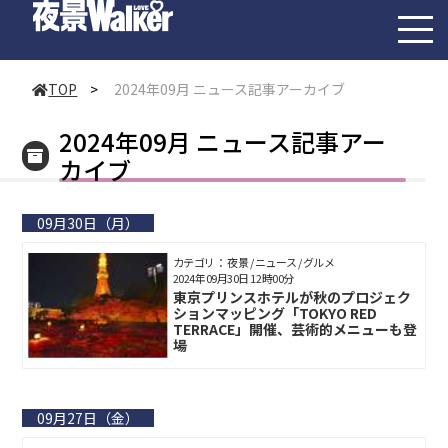
toggl
navig
TOP
>
2024年09月 ニュース記事アーカイブ
2024年09月 ニュース記事アー
カイブ
09月30日（月）
カテゴリ： 夜景 / ニュース / グルメ
2024年09月30日 12時00分
東京プリンスホテルが秋のプロジェク
ションマッピング「TOKYO RED
TERRACE」開催、芸術的メニューも登
場
09月27日（金）