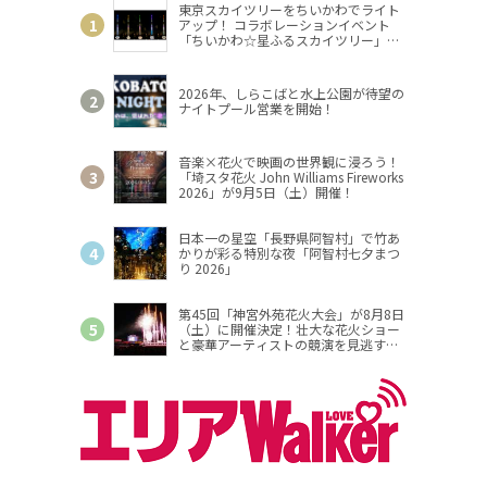
東京スカイツリーをちいかわでライト
アップ！ コラボレーションイベント
「ちいかわ☆星ふるスカイツリー」開
催
2026年、しらこばと水上公園が待望の
ナイトプール営業を開始！
音楽×花火で映画の世界観に浸ろう！
「埼スタ花火 John Williams Fireworks
2026」が9月5日（土）開催！
日本一の星空「長野県阿智村」で竹あ
かりが彩る特別な夜「阿智村七夕まつ
り 2026」
第45回「神宮外苑花火大会」が8月8日
（土）に開催決定！壮大な花火ショー
と豪華アーティストの競演を見逃す
な！