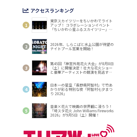
アクセスランキング
東京スカイツリーをちいかわでライト
アップ！ コラボレーションイベント
「ちいかわ☆星ふるスカイツリー」開
催
2026年、しらこばと水上公園が待望の
ナイトプール営業を開始！
第45回「神宮外苑花火大会」が8月8日
（土）に開催決定！壮大な花火ショー
と豪華アーティストの競演を見逃す
な！
日本一の星空「長野県阿智村」で竹あ
かりが彩る特別な夜「阿智村七夕まつ
り 2026」
音楽×花火で映画の世界観に浸ろう！
「埼スタ花火 John Williams Fireworks
2026」が9月5日（土）開催！