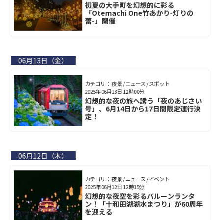
初夏の大手町を幻想的に彩る
「Otemachi One竹あかり-灯りの
蕾-」開催
06月13日（金）
カテゴリ： 夜景 / ニュース / スポット
2025年06月13日 12時00分
幻想的な夜の旅へ誘う「夜のあじさい
号」、6月14日から17日間限定運行決
定！
06月12日（木）
カテゴリ： 夜景 / ニュース / イベント
2025年06月12日 12時15分
幻想的な夜空を彩るバルーンランタ
ン！「十和田湖湖水まつり」が60周年
を迎える