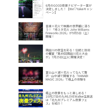
6月のGOOD夜景ナビゲーター賞が
決定しました！【We♡Yakeiキャン
ペーン】
音楽×花火で映画の世界観に浸ろ
う！「埼スタ花火 John Williams
Fireworks 2026」が9月5日（土）
開催！
隅田川の夜空を彩る！伝統と技術
の饗宴「第49回隅田川花火大会
が」7月25日(土)に開催決定！
富士山×湖×花火ってなんて贅
沢…山中湖で開催する「HANABI
MAGIC 2026」で極上の体験を
極上の夜景をもっと楽しめる！
10月27日の九州LOVEWalker生放送
は「北九州プレミアム夜景フェ
ス」を紹介！