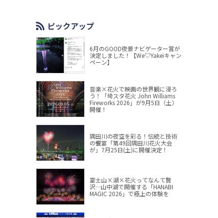
ピックアップ
6月のGOOD夜景ナビゲーター賞が
決定しました！【We♡Yakeiキャン
ペーン】
音楽×花火で映画の世界観に浸ろ
う！「埼スタ花火 John Williams
Fireworks 2026」が9月5日（土）
開催！
隅田川の夜空を彩る！伝統と技術
の饗宴「第49回隅田川花火大会
が」7月25日(土)に開催決定！
富士山×湖×花火ってなんて贅
沢…山中湖で開催する「HANABI
MAGIC 2026」で極上の体験を