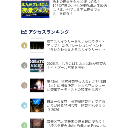
極上の夜景をもっと楽しめる！
10月27日の九州LOVEWalker生放送
は「北九州プレミアム夜景フェ
ス」を紹介！
アクセスランキング
東京スカイツリーをちいかわでライト
アップ！ コラボレーションイベント
「ちいかわ☆星ふるスカイツリー」開
催
2026年、しらこばと水上公園が待望の
ナイトプール営業を開始！
第45回「神宮外苑花火大会」が8月8日
（土）に開催決定！壮大な花火ショー
と豪華アーティストの競演を見逃す
な！
日本一の星空「長野県阿智村」で竹あ
かりが彩る特別な夜「阿智村七夕まつ
り 2026」
音楽×花火で映画の世界観に浸ろう！
「埼スタ花火 John Williams Fireworks