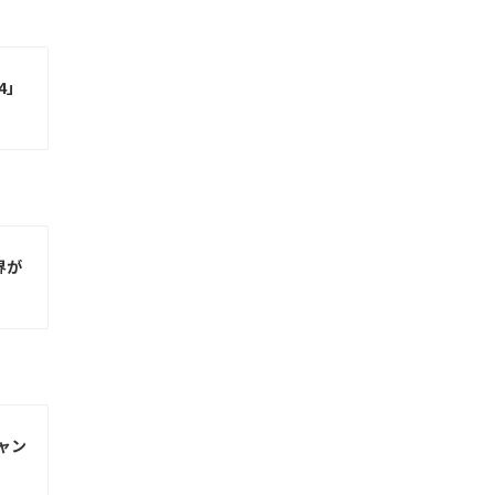
4」
界が
キャン