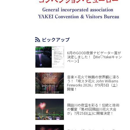
ピックアップ
6月のGOOD夜景ナビゲーター賞が
決定しました！【We♡Yakeiキャン
ペーン】
音楽×花火で映画の世界観に浸ろ
う！「埼スタ花火 John Williams
Fireworks 2026」が9月5日（土）
開催！
隅田川の夜空を彩る！伝統と技術
の饗宴「第49回隅田川花火大会
が」7月25日(土)に開催決定！