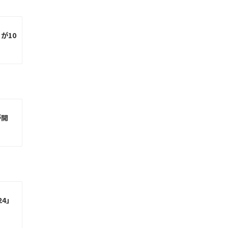
が10
が開
24」