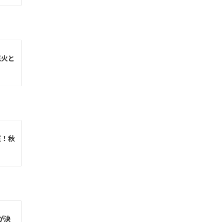
花火と
催！秋
が決