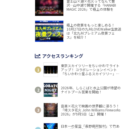
富士山×湖×花火ってなんて贅
沢…山中湖で開催する「HANABI
MAGIC 2026」で極上の体験を
極上の夜景をもっと楽しめる！
10月27日の九州LOVEWalker生放送
は「北九州プレミアム夜景フェ
ス」を紹介！
アクセスランキング
東京スカイツリーをちいかわでライト
アップ！ コラボレーションイベント
「ちいかわ☆星ふるスカイツリー」開
催
2026年、しらこばと水上公園が待望の
ナイトプール営業を開始！
音楽×花火で映画の世界観に浸ろう！
「埼スタ花火 John Williams Fireworks
2026」が9月5日（土）開催！
日本一の星空「長野県阿智村」で竹あ