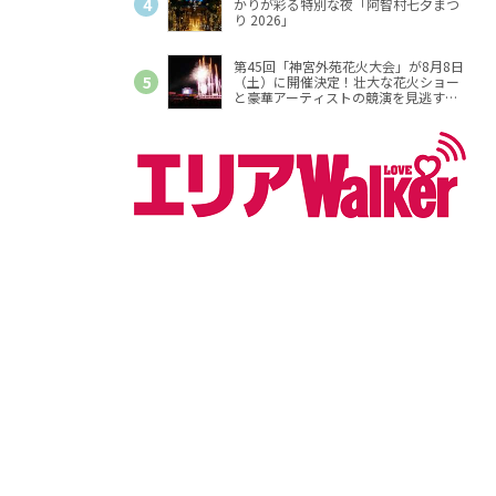
かりが彩る特別な夜「阿智村七夕まつ
り 2026」
第45回「神宮外苑花火大会」が8月8日
（土）に開催決定！壮大な花火ショー
と豪華アーティストの競演を見逃す
な！