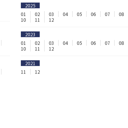
2025
01
02
03
04
05
06
07
08
10
11
12
2023
01
02
03
04
05
06
07
08
10
11
12
2021
11
12