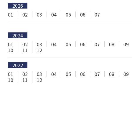
2026
01
02
03
04
05
06
07
2024
01
02
03
04
05
06
07
08
09
10
11
12
2022
01
02
03
04
05
06
07
08
09
10
11
12