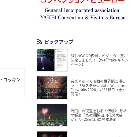
ピックアップ
6月のGOOD夜景ナビゲーター賞が
決定しました！【We♡Yakeiキャン
ペーン】
・コッキン
音楽×花火で映画の世界観に浸ろ
う！「埼スタ花火 John Williams
Fireworks 2026」が9月5日（土）
開催！
隅田川の夜空を彩る！伝統と技術
の饗宴「第49回隅田川花火大会
が」7月25日(土)に開催決定！