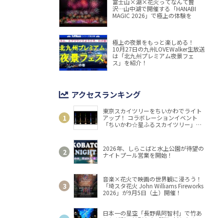
富士山×湖×花火ってなんて贅
沢…山中湖で開催する「HANABI
MAGIC 2026」で極上の体験を
極上の夜景をもっと楽しめる！
10月27日の九州LOVEWalker生放送
は「北九州プレミアム夜景フェ
ス」を紹介！
アクセスランキング
東京スカイツリーをちいかわでライト
アップ！ コラボレーションイベント
「ちいかわ☆星ふるスカイツリー」開
催
2026年、しらこばと水上公園が待望の
ナイトプール営業を開始！
音楽×花火で映画の世界観に浸ろう！
「埼スタ花火 John Williams Fireworks
2026」が9月5日（土）開催！
日本一の星空「長野県阿智村」で竹あ