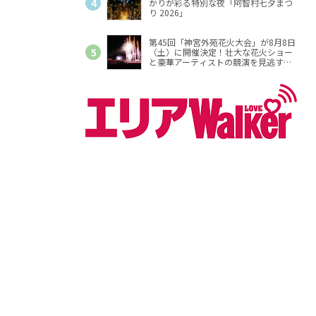
かりが彩る特別な夜「阿智村七夕まつ
り 2026」
第45回「神宮外苑花火大会」が8月8日
（土）に開催決定！壮大な花火ショー
と豪華アーティストの競演を見逃す
な！