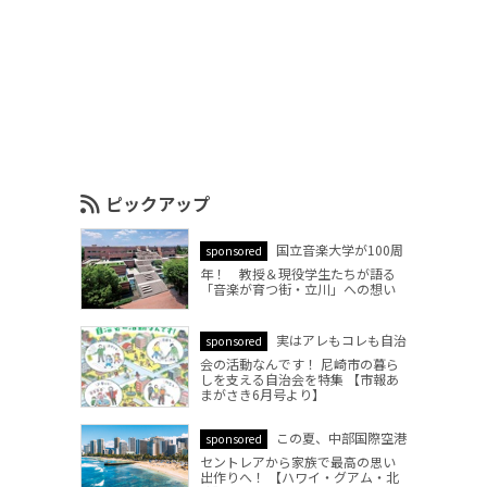
ピックアップ
国立音楽大学が100周
sponsored
年！ 教授＆現役学生たちが語る
「音楽が育つ街・立川」への想い
実はアレもコレも自治
sponsored
会の活動なんです！ 尼崎市の暮ら
しを支える自治会を特集 【市報あ
まがさき6月号より】
この夏、中部国際空港
sponsored
セントレアから家族で最高の思い
出作りへ！ 【ハワイ・グアム・北