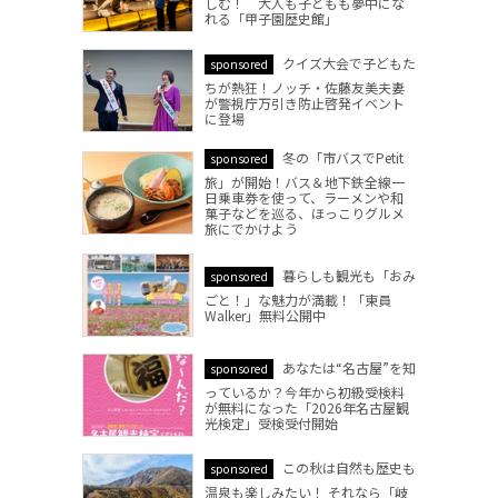
しむ！ 大人も子どもも夢中にな
れる「甲子園歴史館」
クイズ大会で子どもた
sponsored
ちが熱狂！ノッチ・佐藤友美夫妻
が警視庁万引き防止啓発イベント
に登場
冬の「市バスでPetit
sponsored
旅」が開始！バス＆地下鉄全線一
日乗車券を使って、ラーメンや和
菓子などを巡る、ほっこりグルメ
旅にでかけよう
暮らしも観光も「おみ
sponsored
ごと！」な魅力が満載！「東員
Walker」無料公開中
あなたは“名古屋”を知
sponsored
っているか？今年から初級受検料
が無料になった「2026年名古屋観
光検定」受検受付開始
この秋は自然も歴史も
sponsored
温泉も楽しみたい！ それなら「岐