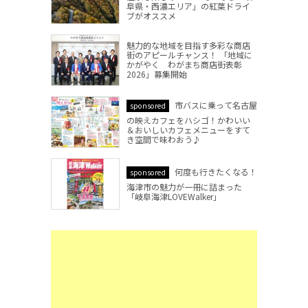
阜県・西濃エリア」の紅葉ドライ
ブがオススメ
魅力的な地域を目指す多彩な商店
街のアピールチャンス！ 「地域に
かがやく わがまち商店街表彰
2026」募集開始
市バスに乗って名古屋
sponsored
の映えカフェをハシゴ！かわいい
＆おいしいカフェメニューをすて
き空間で味わおう♪
何度も行きたくなる！
sponsored
海津市の魅力が一冊に詰まった
「岐阜海津LOVEWalker」