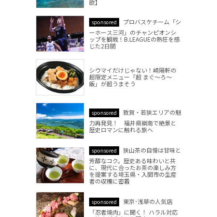
欧】
プロバスケチーム「シ
sponsored
ーホース三河」のチャンピオンシ
ップを観戦！B.LEAGUEの熱狂を感
じた2日間
シウマイだけじゃない！崎陽軒の
超限定メニュー「超 まぐ～ろ～
飯」が超うまそう
敦賀・若狭エリアの魅
sponsored
力再発見！ 福井県嶺南で絶景と
歴史ロマンに触れる旅へ
狭山茶の自慢は甘味と
sponsored
芳醇なコク。歴史ある味わいと共
に、現代に合ったお茶の楽しみ方
を提案する埼玉県・入間市の生産
者の収穫に密着
東京･浅草の人気店
sponsored
「忍者焼肉」に聞く！ ハラル対応