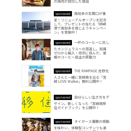
の焼肉が成功した理由
南知多の玄関口が激
sponsored
変！リニューアルオープンを記念
して、プレゼントの当たる「師崎
港で南知多を感じようキャンペー
ン」を実施中！
一杯のコーヒーに託し
sponsored
たホンジュラスへの恩返し。知識
ゼロから輸入・焙煎に挑んだ、愛
媛のコーヒー店主の原動力
THE RAMPAGE 吉野北
sponsored
人さんと一緒に宮崎県を巡る「宮
崎 LOVE Walker」無料公開中！
自分らしい生き方をデ
sponsored
ザイン。新しくなった「宮崎県移
住ガイドブック」を公開中！
タイガース優勝の感動
sponsored
を味わい、体験型コンテンツも楽