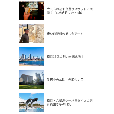
大丸有の週末夜遊びスポットに突
撃！「丸の内Friday Night」
青い日記帳の推し丸アート
横浜18区の魅力を伝え隊！
新宿中央公園 季節の足音
横浜・八景島シーパラダイスの飼
育員生きもの日記