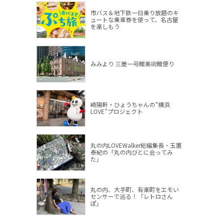
市バス＆地下鉄一日乗り放題のキ
ュートな乗車券を使って、名古屋
を楽しもう
みみより 三菱一号館美術館便り
崎陽軒・ひょうちゃんの”横浜
LOVE”プロジェクト
丸の内LOVEWalker総編集長・玉置
泰紀の「丸の内びとに会ってみ
た」
丸の内、大手町、有楽町をエモい
センサーで巡る！「レトロさん
ぽ」