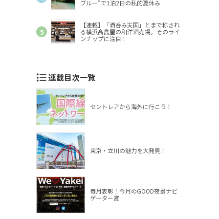
ブルー”で1泊2日の私的夏休み
【連載】「酒呑み天国」とまで称され
る横浜髙島屋の和洋酒売場。そのライ
ンナップに注目！
連載目次一覧
セントレアから海外に行こう！
東京・立川の魅力を大発見！
毎月表彰！今月のGOOD夜景ナビ
ゲーター賞