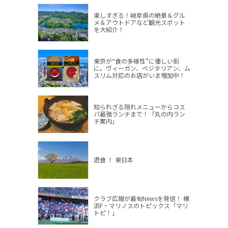
楽しすぎる！岐阜県の絶景＆グル
メ＆アウトドアなど観光スポット
を大紹介！
東京が“食の多様性”に優しい街
に。ヴィーガン、ベジタリアン、ム
スリム対応のお店がいま増加中！
知られざる隠れメニューからコス
パ最強ランチまで！「丸の内ラン
チ案内」
遊食 ！ 東日本
クラブ広報が最旬Newsを発信！ 横
浜F・マリノスのトピックス「マリ
トピ！」