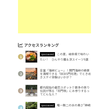
アクセスランキング
この夏、岐阜県で味わい
sponsored
たい！ ひんやり麺＆涼スイーツ9選
全室「海峡ビュー」！関門海峡の絶景
を満喫できる「BEB5門司港」でときめ
きステイ体験はいかが？
都内屈指の最恐スポット⁉ 数多の祟り
伝説が残る「将門塚」にお参りするっ
てどんな人？
唯一無二の水の青さ”神崎
sponsored