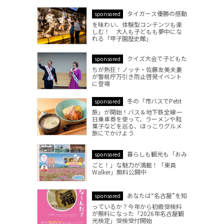
タイガース優勝の感動
sponsored
を味わい、体験型コンテンツも楽
しむ！ 大人も子どもも夢中にな
れる「甲子園歴史館」
クイズ大会で子どもた
sponsored
ちが熱狂！ノッチ・佐藤友美夫妻
が警視庁万引き防止啓発イベント
に登場
冬の「市バスでPetit
sponsored
旅」が開始！バス＆地下鉄全線一
日乗車券を使って、ラーメンや和
菓子などを巡る、ほっこりグルメ
旅にでかけよう
暮らしも観光も「おみ
sponsored
ごと！」な魅力が満載！「東員
Walker」無料公開中
あなたは“名古屋”を知
sponsored
っているか？今年から初級受検料
が無料になった「2026年名古屋観
光検定」受検受付開始