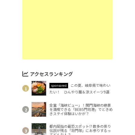
アクセスランキング
この夏、岐阜県で味わい
sponsored
たい！ ひんやり麺＆涼スイーツ9選
全室「海峡ビュー」！関門海峡の絶景
を満喫できる「BEB5門司港」でときめ
きステイ体験はいかが？
都内屈指の最恐スポット⁉ 数多の祟り
伝説が残る「将門塚」にお参りするっ
てどんな人？