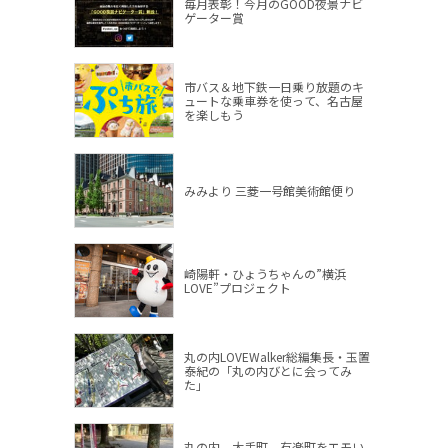
毎月表彰！今月のGOOD夜景ナビ
ゲーター賞
市バス＆地下鉄一日乗り放題のキ
ュートな乗車券を使って、名古屋
を楽しもう
みみより 三菱一号館美術館便り
崎陽軒・ひょうちゃんの”横浜
LOVE”プロジェクト
丸の内LOVEWalker総編集長・玉置
泰紀の「丸の内びとに会ってみ
た」
丸の内、大手町、有楽町をエモい