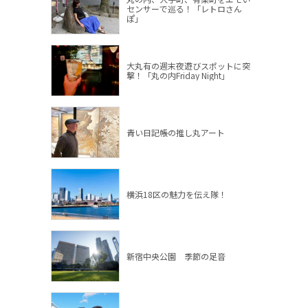
センサーで巡る！「レトロさん
ぽ」
大丸有の週末夜遊びスポットに突
撃！「丸の内Friday Night」
青い日記帳の推し丸アート
横浜18区の魅力を伝え隊！
新宿中央公園 季節の足音