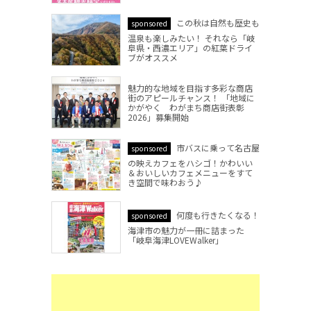
この秋は自然も歴史も
sponsored
温泉も楽しみたい！ それなら「岐
阜県・西濃エリア」の紅葉ドライ
ブがオススメ
魅力的な地域を目指す多彩な商店
街のアピールチャンス！ 「地域に
かがやく わがまち商店街表彰
2026」募集開始
市バスに乗って名古屋
sponsored
の映えカフェをハシゴ！かわいい
＆おいしいカフェメニューをすて
き空間で味わおう♪
何度も行きたくなる！
sponsored
海津市の魅力が一冊に詰まった
「岐阜海津LOVEWalker」