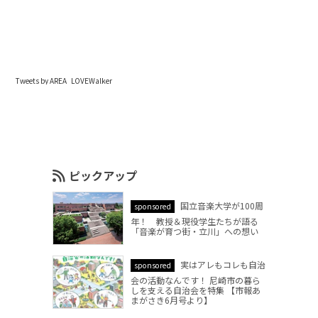
Tweets by AREA_LOVEWalker
ピックアップ
国立音楽大学が100周
sponsored
年！ 教授＆現役学生たちが語る
「音楽が育つ街・立川」への想い
実はアレもコレも自治
sponsored
会の活動なんです！ 尼崎市の暮ら
しを支える自治会を特集 【市報あ
まがさき6月号より】