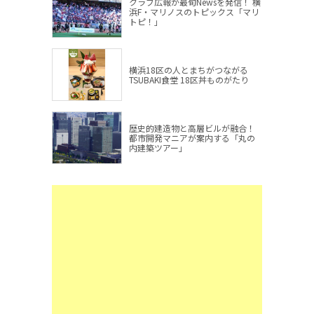
クラブ広報が最旬Newsを発信！ 横
浜F・マリノスのトピックス「マリ
トピ！」
横浜18区の人とまちがつながる
TSUBAKI食堂 18区丼ものがたり
歴史的建造物と高層ビルが融合！
都市開発マニアが案内する「丸の
内建築ツアー」