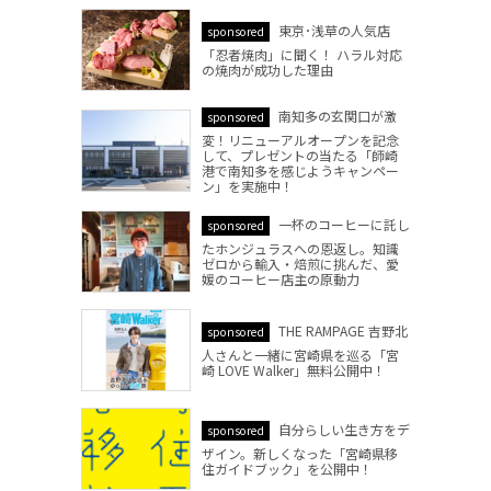
東京･浅草の人気店
sponsored
「忍者焼肉」に聞く！ ハラル対応
の焼肉が成功した理由
南知多の玄関口が激
sponsored
変！リニューアルオープンを記念
して、プレゼントの当たる「師崎
港で南知多を感じようキャンペー
ン」を実施中！
一杯のコーヒーに託し
sponsored
たホンジュラスへの恩返し。知識
ゼロから輸入・焙煎に挑んだ、愛
媛のコーヒー店主の原動力
THE RAMPAGE 吉野北
sponsored
人さんと一緒に宮崎県を巡る「宮
崎 LOVE Walker」無料公開中！
自分らしい生き方をデ
sponsored
ザイン。新しくなった「宮崎県移
住ガイドブック」を公開中！