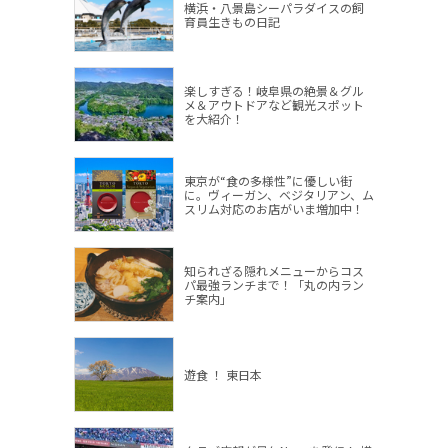
横浜・八景島シーパラダイスの飼
育員生きもの日記
楽しすぎる！岐阜県の絶景＆グル
メ＆アウトドアなど観光スポット
を大紹介！
東京が“食の多様性”に優しい街
に。ヴィーガン、ベジタリアン、ム
スリム対応のお店がいま増加中！
知られざる隠れメニューからコス
パ最強ランチまで！「丸の内ラン
チ案内」
遊食 ！ 東日本