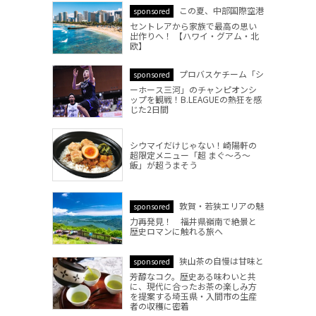
この夏、中部国際空港
sponsored
セントレアから家族で最高の思い
出作りへ！ 【ハワイ・グアム・北
欧】
プロバスケチーム「シ
sponsored
ーホース三河」のチャンピオンシ
ップを観戦！B.LEAGUEの熱狂を感
じた2日間
シウマイだけじゃない！崎陽軒の
超限定メニュー「超 まぐ～ろ～
飯」が超うまそう
敦賀・若狭エリアの魅
sponsored
力再発見！ 福井県嶺南で絶景と
歴史ロマンに触れる旅へ
狭山茶の自慢は甘味と
sponsored
芳醇なコク。歴史ある味わいと共
に、現代に合ったお茶の楽しみ方
を提案する埼玉県・入間市の生産
者の収穫に密着