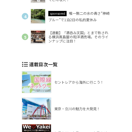
唯一無二の水の青さ”神崎
sponsored
ブルー”で1泊2日の私的夏休み
【連載】「酒呑み天国」とまで称され
る横浜髙島屋の和洋酒売場。そのライ
ンナップに注目！
連載目次一覧
セントレアから海外に行こう！
東京・立川の魅力を大発見！