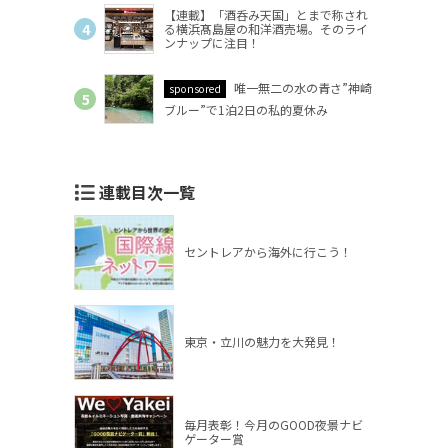
【連載】「酒呑み天国」とまで称され
る横浜髙島屋の和洋酒売場。そのライ
ンナップに注目！
唯一無二の水の青さ”神崎
sponsored
ブルー”で1泊2日の私的夏休み
連載目次一覧
セントレアから海外に行こう！
東京・立川の魅力を大発見！
毎月表彰！今月のGOOD夜景ナビ
ゲーター賞