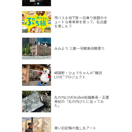
市バス＆地下鉄一日乗り放題のキ
ュートな乗車券を使って、名古屋
を楽しもう
みみより 三菱一号館美術館便り
崎陽軒・ひょうちゃんの”横浜
LOVE”プロジェクト
丸の内LOVEWalker総編集長・玉置
泰紀の「丸の内びとに会ってみ
た」
青い日記帳の推し丸アート