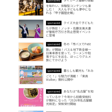
タイガース優勝の感動
sponsored
を味わい、体験型コンテンツも楽
しむ！ 大人も子どもも夢中にな
れる「甲子園歴史館」
クイズ大会で子どもた
sponsored
ちが熱狂！ノッチ・佐藤友美夫妻
が警視庁万引き防止啓発イベント
に登場
冬の「市バスでPetit
sponsored
旅」が開始！バス＆地下鉄全線一
日乗車券を使って、ラーメンや和
菓子などを巡る、ほっこりグルメ
旅にでかけよう
暮らしも観光も「おみ
sponsored
ごと！」な魅力が満載！「東員
Walker」無料公開中
あなたは“名古屋”を知
sponsored
っているか？今年から初級受検料
が無料になった「2026年名古屋観
光検定」受検受付開始