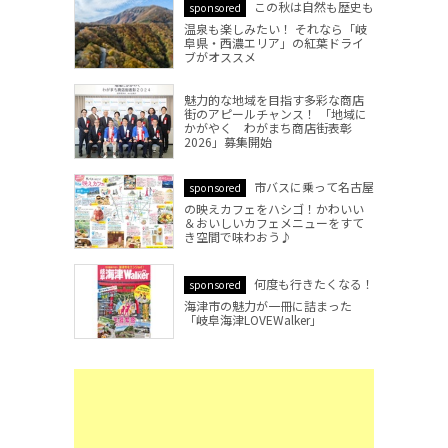
この秋は自然も歴史も
sponsored
温泉も楽しみたい！ それなら「岐
阜県・西濃エリア」の紅葉ドライ
ブがオススメ
魅力的な地域を目指す多彩な商店
街のアピールチャンス！ 「地域に
かがやく わがまち商店街表彰
2026」募集開始
市バスに乗って名古屋
sponsored
の映えカフェをハシゴ！かわいい
＆おいしいカフェメニューをすて
き空間で味わおう♪
何度も行きたくなる！
sponsored
海津市の魅力が一冊に詰まった
「岐阜海津LOVEWalker」