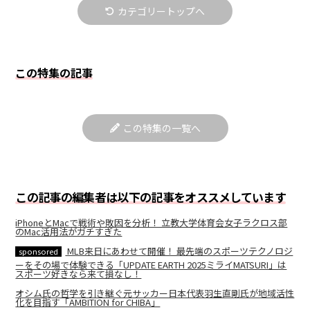
カテゴリートップへ
この特集の記事
この特集の一覧へ
この記事の編集者は以下の記事をオススメしています
iPhoneとMacで戦術や敗因を分析！ 立教大学体育会女子ラクロス部
のMac活用法がガチすぎた
MLB来日にあわせて開催！ 最先端のスポーツテクノロジ
sponsored
ーをその場で体験できる「UPDATE EARTH 2025ミライMATSURI」は
スポーツ好きなら来て損なし！
オシム氏の哲学を引き継ぐ元サッカー日本代表羽生直剛氏が地域活性
化を目指す「AMBITION for CHIBA」