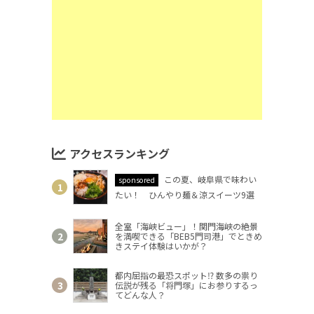
アクセスランキング
この夏、岐阜県で味わい
sponsored
たい！ ひんやり麺＆涼スイーツ9選
全室「海峡ビュー」！関門海峡の絶景
を満喫できる「BEB5門司港」でときめ
きステイ体験はいかが？
都内屈指の最恐スポット⁉ 数多の祟り
伝説が残る「将門塚」にお参りするっ
てどんな人？