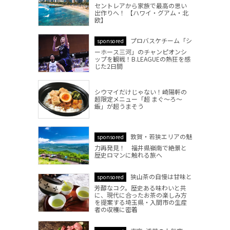
セントレアから家族で最高の思い
出作りへ！ 【ハワイ・グアム・北
欧】
プロバスケチーム「シ
sponsored
ーホース三河」のチャンピオンシ
ップを観戦！B.LEAGUEの熱狂を感
じた2日間
シウマイだけじゃない！崎陽軒の
超限定メニュー「超 まぐ～ろ～
飯」が超うまそう
敦賀・若狭エリアの魅
sponsored
力再発見！ 福井県嶺南で絶景と
歴史ロマンに触れる旅へ
狭山茶の自慢は甘味と
sponsored
芳醇なコク。歴史ある味わいと共
に、現代に合ったお茶の楽しみ方
を提案する埼玉県・入間市の生産
者の収穫に密着