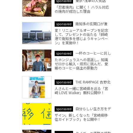
東京･浅草の人気店
sponsored
「忍者焼肉」に聞く！ ハラル対応
の焼肉が成功した理由
南知多の玄関口が激
sponsored
変！リニューアルオープンを記念
して、プレゼントの当たる「師崎
港で南知多を感じようキャンペー
ン」を実施中！
一杯のコーヒーに託し
sponsored
たホンジュラスへの恩返し。知識
ゼロから輸入・焙煎に挑んだ、愛
媛のコーヒー店主の原動力
THE RAMPAGE 吉野北
sponsored
人さんと一緒に宮崎県を巡る「宮
崎 LOVE Walker」無料公開中！
自分らしい生き方をデ
sponsored
ザイン。新しくなった「宮崎県移
住ガイドブック」を公開中！