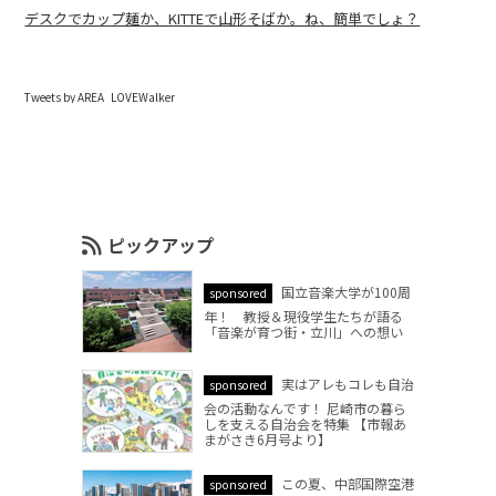
デスクでカップ麺か、KITTEで山形そばか。ね、簡単でしょ？
Tweets by AREA_LOVEWalker
ピックアップ
国立音楽大学が100周
sponsored
年！ 教授＆現役学生たちが語る
「音楽が育つ街・立川」への想い
実はアレもコレも自治
sponsored
会の活動なんです！ 尼崎市の暮ら
しを支える自治会を特集 【市報あ
まがさき6月号より】
この夏、中部国際空港
sponsored