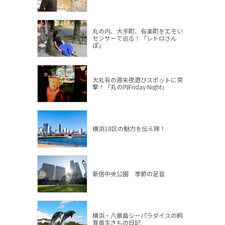
丸の内、大手町、有楽町をエモい
センサーで巡る！「レトロさん
ぽ」
大丸有の週末夜遊びスポットに突
撃！「丸の内Friday Night」
横浜18区の魅力を伝え隊！
新宿中央公園 季節の足音
横浜・八景島シーパラダイスの飼
育員生きもの日記