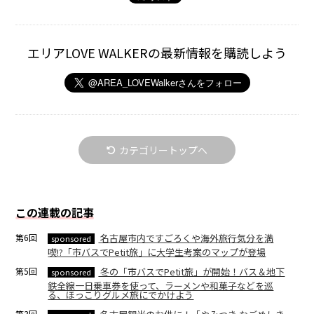
エリアLOVE WALKERの最新情報を購読しよう
カテゴリートップへ
この連載の記事
第6回
名古屋市内ですごろくや海外旅行気分を満
sponsored
喫!?「市バスでPetit旅」に大学生考案のマップが登場
第5回
冬の「市バスでPetit旅」が開始！バス＆地下
sponsored
鉄全線一日乗車券を使って、ラーメンや和菓子などを巡
る、ほっこりグルメ旅にでかけよう
第3回