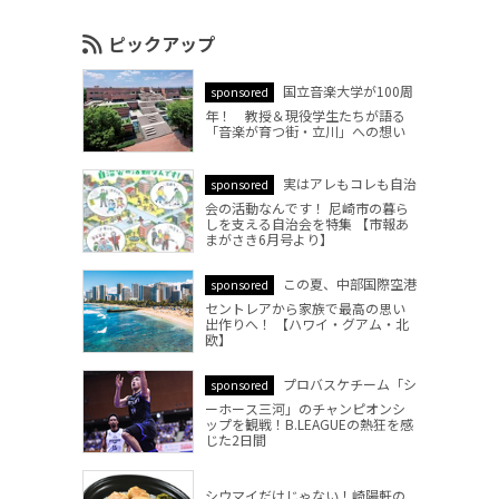
ピックアップ
国立音楽大学が100周
sponsored
年！ 教授＆現役学生たちが語る
「音楽が育つ街・立川」への想い
実はアレもコレも自治
sponsored
会の活動なんです！ 尼崎市の暮ら
しを支える自治会を特集 【市報あ
まがさき6月号より】
この夏、中部国際空港
sponsored
セントレアから家族で最高の思い
出作りへ！ 【ハワイ・グアム・北
欧】
プロバスケチーム「シ
sponsored
ーホース三河」のチャンピオンシ
ップを観戦！B.LEAGUEの熱狂を感
じた2日間
シウマイだけじゃない！崎陽軒の