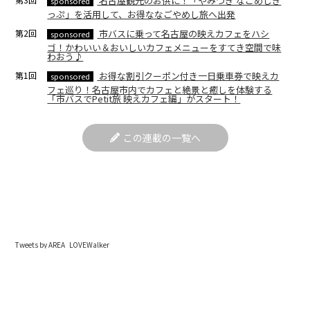
名古屋観光のお供に！「やみつき なごめしき
sponsored
っぷ」を活用して、お得ななごやめし旅へ出発
第2回
市バスに乗って名古屋の映えカフェをハシ
sponsored
ゴ！かわいい＆おいしいカフェメニューをすてき空間で味
わおう♪
第1回
お得な割引クーポン付き一日乗車券で映えカ
sponsored
フェ巡り！名古屋市内でカフェと絶景と癒しを体験する
「市バスでPetit旅 映えカフェ編」がスタート！
この連載の一覧へ
Tweets by AREA_LOVEWalker