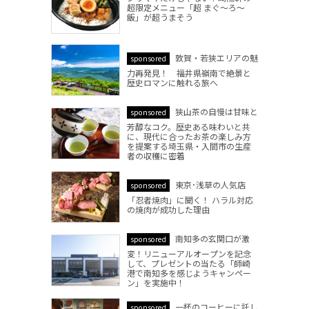
超限定メニュー「超 まぐ～ろ～
飯」が超うまそう
敦賀・若狭エリアの魅
sponsored
力再発見！ 福井県嶺南で絶景と
歴史ロマンに触れる旅へ
狭山茶の自慢は甘味と
sponsored
芳醇なコク。歴史ある味わいと共
に、現代に合ったお茶の楽しみ方
を提案する埼玉県・入間市の生産
者の収穫に密着
東京･浅草の人気店
sponsored
「忍者焼肉」に聞く！ ハラル対応
の焼肉が成功した理由
南知多の玄関口が激
sponsored
変！リニューアルオープンを記念
して、プレゼントの当たる「師崎
港で南知多を感じようキャンペー
ン」を実施中！
一杯のコーヒーに託し
sponsored