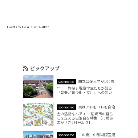
Tweets by AREA_LOVEWalker
ピックアップ
国立音楽大学が100周
sponsored
年！ 教授＆現役学生たちが語る
「音楽が育つ街・立川」への想い
実はアレもコレも自治
sponsored
会の活動なんです！ 尼崎市の暮ら
しを支える自治会を特集 【市報あ
まがさき6月号より】
この夏、中部国際空港
sponsored