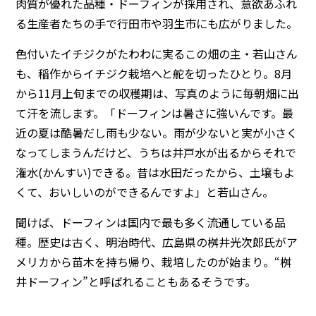
肉質が優れた品種・ドーフィンが採用され、意欲あふれ
る生産者たちの手で行田市や羽生市にも広がりました。
色付いたイチジクがたわわに実るこの畑の主・若山さん
も、稲作からイチジク栽培へと舵を切ったひとり。8月
から11月上旬までの収穫期は、写真のように毎朝畑に出
て汗を流します。「ドーフィンは暑さに強いんです。最
近の夏は酷暑だし雨も少ない。雨が少ないと実が小さく
なってしまうんだけど、うちは井戸水が出るからそれで
潅水(かんすい)できる。昔は水田だったから、土壌もよ
くて、おいしいのができるんですよ」と若山さん。
聞けば、ドーフィンは国内で最も多く流通している品
種。歴史は古く、明治時代、広島県の桝井光次郎氏がア
メリカから苗木を持ち帰り、栽培したのが始まり。“桝
井ドーフィン”と呼ばれることもあるそうです。