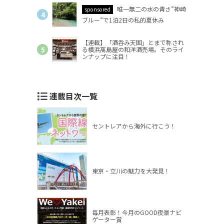
唯一無二の水の青さ”神崎
sponsored
ブルー”で1泊2日の私的夏休み
【連載】「酒呑み天国」とまで称され
る横浜髙島屋の和洋酒売場。そのライ
ンナップに注目！
連載目次一覧
セントレアから海外に行こう！
東京・立川の魅力を大発見！
毎月表彰！今月のGOOD夜景ナビ
ゲーター賞