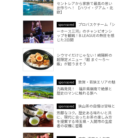
セントレアから家族で最高の思い
出作りへ！ 【ハワイ・グアム・北
欧】
プロバスケチーム「シ
sponsored
ーホース三河」のチャンピオンシ
ップを観戦！B.LEAGUEの熱狂を感
じた2日間
シウマイだけじゃない！崎陽軒の
超限定メニュー「超 まぐ～ろ～
飯」が超うまそう
敦賀・若狭エリアの魅
sponsored
力再発見！ 福井県嶺南で絶景と
歴史ロマンに触れる旅へ
狭山茶の自慢は甘味と
sponsored
芳醇なコク。歴史ある味わいと共
に、現代に合ったお茶の楽しみ方
を提案する埼玉県・入間市の生産
者の収穫に密着