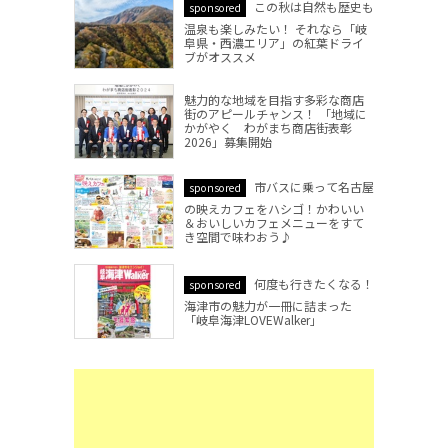
この秋は自然も歴史も
sponsored
温泉も楽しみたい！ それなら「岐
阜県・西濃エリア」の紅葉ドライ
ブがオススメ
魅力的な地域を目指す多彩な商店
街のアピールチャンス！ 「地域に
かがやく わがまち商店街表彰
2026」募集開始
市バスに乗って名古屋
sponsored
の映えカフェをハシゴ！かわいい
＆おいしいカフェメニューをすて
き空間で味わおう♪
何度も行きたくなる！
sponsored
海津市の魅力が一冊に詰まった
「岐阜海津LOVEWalker」