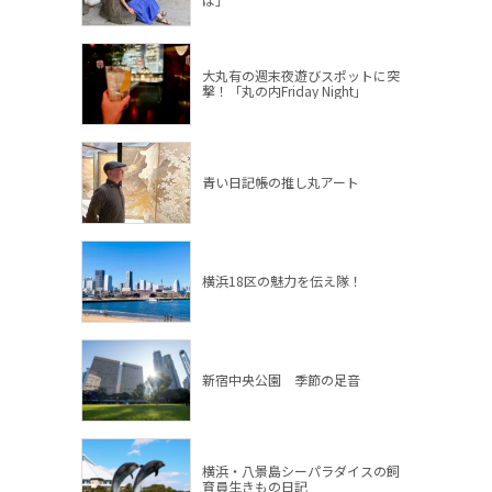
大丸有の週末夜遊びスポットに突
撃！「丸の内Friday Night」
青い日記帳の推し丸アート
横浜18区の魅力を伝え隊！
新宿中央公園 季節の足音
横浜・八景島シーパラダイスの飼
育員生きもの日記