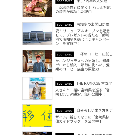
東京･浅草の人気店
sponsored
「忍者焼肉」に聞く！ ハラル対応
の焼肉が成功した理由
南知多の玄関口が激
sponsored
変！リニューアルオープンを記念
して、プレゼントの当たる「師崎
港で南知多を感じようキャンペー
ン」を実施中！
一杯のコーヒーに託し
sponsored
たホンジュラスへの恩返し。知識
ゼロから輸入・焙煎に挑んだ、愛
媛のコーヒー店主の原動力
THE RAMPAGE 吉野北
sponsored
人さんと一緒に宮崎県を巡る「宮
崎 LOVE Walker」無料公開中！
自分らしい生き方をデ
sponsored
ザイン。新しくなった「宮崎県移
住ガイドブック」を公開中！