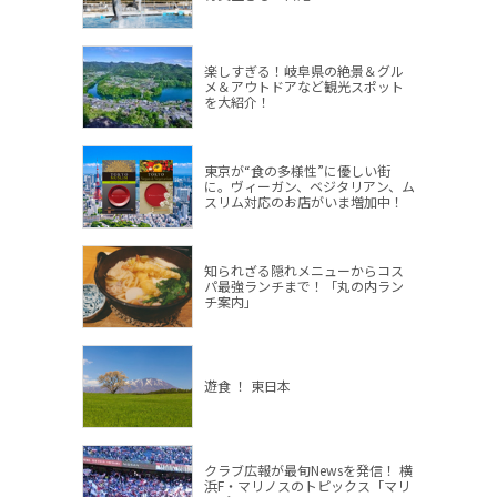
楽しすぎる！岐阜県の絶景＆グル
メ＆アウトドアなど観光スポット
を大紹介！
東京が“食の多様性”に優しい街
に。ヴィーガン、ベジタリアン、ム
スリム対応のお店がいま増加中！
知られざる隠れメニューからコス
パ最強ランチまで！「丸の内ラン
チ案内」
遊食 ！ 東日本
クラブ広報が最旬Newsを発信！ 横
浜F・マリノスのトピックス「マリ