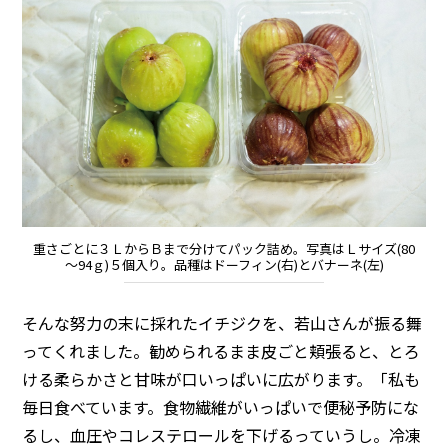
重さごとに３ＬからＢまで分けてパック詰め。写真はＬサイズ(80
～94ｇ)５個入り。品種はドーフィン(右)とバナーネ(左)
そんな努力の末に採れたイチジクを、若山さんが振る舞
ってくれました。勧められるまま皮ごと頬張ると、とろ
ける柔らかさと甘味が口いっぱいに広がります。「私も
毎日食べています。食物繊維がいっぱいで便秘予防にな
るし、血圧やコレステロールを下げるっていうし。冷凍