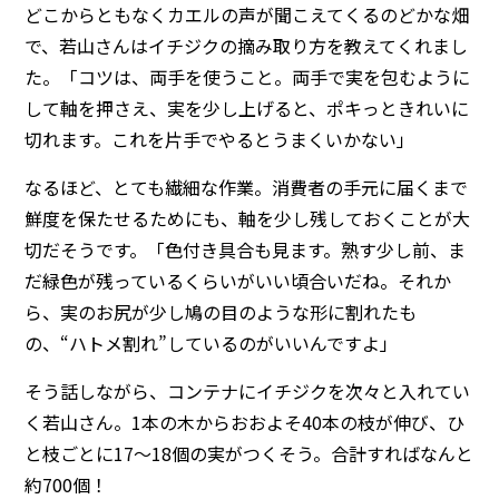
どこからともなくカエルの声が聞こえてくるのどかな畑
で、若山さんはイチジクの摘み取り方を教えてくれまし
た。「コツは、両手を使うこと。両手で実を包むように
して軸を押さえ、実を少し上げると、ポキっときれいに
切れます。これを片手でやるとうまくいかない」
なるほど、とても繊細な作業。消費者の手元に届くまで
鮮度を保たせるためにも、軸を少し残しておくことが大
切だそうです。「色付き具合も見ます。熟す少し前、ま
だ緑色が残っているくらいがいい頃合いだね。それか
ら、実のお尻が少し鳩の目のような形に割れたも
の、“ハトメ割れ”しているのがいいんですよ」
そう話しながら、コンテナにイチジクを次々と入れてい
く若山さん。1本の木からおおよそ40本の枝が伸び、ひ
と枝ごとに17～18個の実がつくそう。合計すればなんと
約700個！