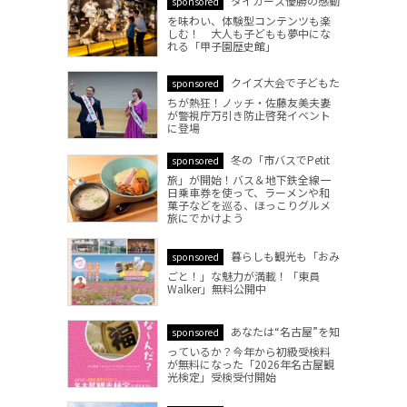
タイガース優勝の感動
sponsored
を味わい、体験型コンテンツも楽
しむ！ 大人も子どもも夢中にな
れる「甲子園歴史館」
クイズ大会で子どもた
sponsored
ちが熱狂！ノッチ・佐藤友美夫妻
が警視庁万引き防止啓発イベント
に登場
冬の「市バスでPetit
sponsored
旅」が開始！バス＆地下鉄全線一
日乗車券を使って、ラーメンや和
菓子などを巡る、ほっこりグルメ
旅にでかけよう
暮らしも観光も「おみ
sponsored
ごと！」な魅力が満載！「東員
Walker」無料公開中
あなたは“名古屋”を知
sponsored
っているか？今年から初級受検料
が無料になった「2026年名古屋観
光検定」受検受付開始