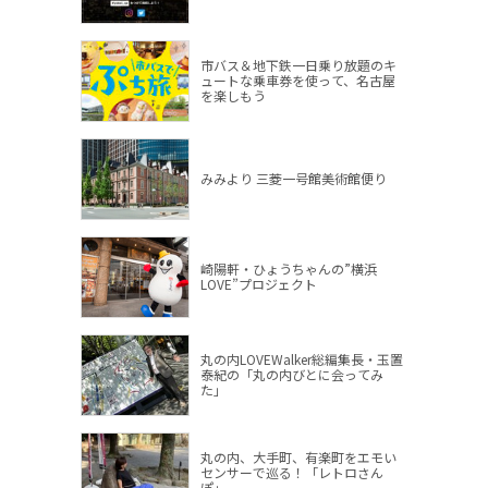
市バス＆地下鉄一日乗り放題のキ
ュートな乗車券を使って、名古屋
を楽しもう
みみより 三菱一号館美術館便り
崎陽軒・ひょうちゃんの”横浜
LOVE”プロジェクト
丸の内LOVEWalker総編集長・玉置
泰紀の「丸の内びとに会ってみ
た」
丸の内、大手町、有楽町をエモい
センサーで巡る！「レトロさん
ぽ」