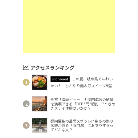
アクセスランキング
この夏、岐阜県で味わい
sponsored
たい！ ひんやり麺＆涼スイーツ9選
全室「海峡ビュー」！関門海峡の絶景
を満喫できる「BEB5門司港」でときめ
きステイ体験はいかが？
都内屈指の最恐スポット⁉ 数多の祟り
伝説が残る「将門塚」にお参りするっ
てどんな人？