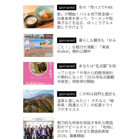
冬の「市バスでPetit
sponsored
旅」が開始！バス＆地下鉄全線一
日乗車券を使って、ラーメンや和
菓子などを巡る、ほっこりグルメ
旅にでかけよう
暮らしも観光も「おみ
sponsored
ごと！」な魅力が満載！「東員
Walker」無料公開中
あなたは“名古屋”を知
sponsored
っているか？今年から初級受検料
が無料になった「2026年名古屋観
光検定」受検受付開始
この秋は自然も歴史も
sponsored
温泉も楽しみたい！ それなら「岐
阜県・西濃エリア」の紅葉ドライ
ブがオススメ
魅力的な地域を目指す多彩な商店
街のアピールチャンス！ 「地域に
かがやく わがまち商店街表彰
2026」募集開始