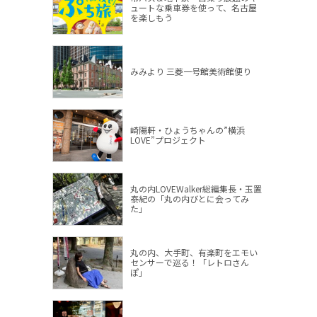
ュートな乗車券を使って、名古屋
を楽しもう
みみより 三菱一号館美術館便り
崎陽軒・ひょうちゃんの”横浜
LOVE”プロジェクト
丸の内LOVEWalker総編集長・玉置
泰紀の「丸の内びとに会ってみ
た」
丸の内、大手町、有楽町をエモい
センサーで巡る！「レトロさん
ぽ」