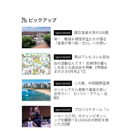
ピックアップ
国立音楽大学が100周
sponsored
年！ 教授＆現役学生たちが語る
「音楽が育つ街・立川」への想い
実はアレもコレも自治
sponsored
会の活動なんです！ 尼崎市の暮ら
しを支える自治会を特集 【市報あ
まがさき6月号より】
この夏、中部国際空港
sponsored
セントレアから家族で最高の思い
出作りへ！ 【ハワイ・グアム・北
欧】
プロバスケチーム「シ
sponsored
ーホース三河」のチャンピオンシ
ップを観戦！B.LEAGUEの熱狂を感
じた2日間