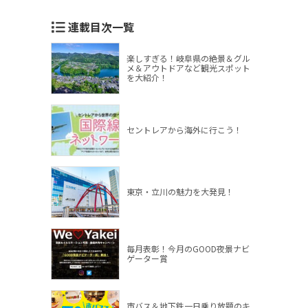
連載目次一覧
楽しすぎる！岐阜県の絶景＆グル
メ＆アウトドアなど観光スポット
を大紹介！
セントレアから海外に行こう！
東京・立川の魅力を大発見！
毎月表彰！今月のGOOD夜景ナビ
ゲーター賞
市バス＆地下鉄一日乗り放題のキ