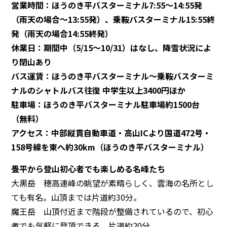
営業時間：ほうのき平バスターミナル7:55〜14:55発
（雨天の場合〜13:55発）、乗鞍バスターミナル15:55終
発（雨天の場合14:55終発）
休業日：期間中（5/15〜10/31）はなし、降雪状況によ
り閉山あり
バス運賃：ほうのき平バスターミナル〜乗鞍バスターミ
ナルのシャトルバス往復 中学生以上3400円ほか
駐車場：ほうのき平バスターミナル駐車場約1500台
（無料）
アクセス：中部縦貫自動車道・高山ICより国道472号・
158号線を東へ約30km（ほうのき平バスターミナル）
畳平から登山初心者でも楽しめる名峰たち
大黒岳 穂高連峰の眺望が素晴らしく、雲海の名所とし
ても有名。山頂までは片道約30分。
魔王岳 山頂付近まで階段が整備されているので、初心
者でも気軽に登頂できる。片道約20分。