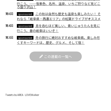
行こう。──雪景色、名所、温泉、いちご狩りなど見どこ
ろ盛り沢山！
第6回
この秋は自然も歴史も温泉も楽しみたい！ そ
sponsored
れなら「岐阜県・西濃エリア」の紅葉ドライブがオススメ
第4回
息を呑むほど美しい、青いじゅうたんを見に
sponsored
行こう。春の岐阜はいいぞ！
第3回
冬の旅行に絶対おすすめな岐阜県。楽しみ尽
sponsored
くすキーワードは、歴史、グルメ、そして宿！
この連載の一覧へ
Tweets by AREA_LOVEWalker