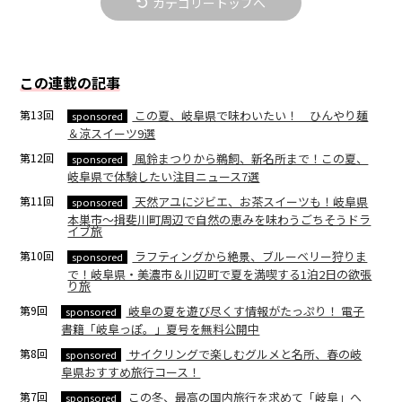
カテゴリートップへ
この連載の記事
第13回
この夏、岐阜県で味わいたい！ ひんやり麺
sponsored
＆涼スイーツ9選
第12回
風鈴まつりから鵜飼、新名所まで！この夏、
sponsored
岐阜県で体験したい注目ニュース7選
第11回
天然アユにジビエ、お茶スイーツも！岐阜県
sponsored
本巣市～揖斐川町周辺で自然の恵みを味わうごちそうドラ
イブ旅
第10回
ラフティングから絶景、ブルーベリー狩りま
sponsored
で！岐阜県・美濃市＆川辺町で夏を満喫する1泊2日の欲張
り旅
第9回
岐阜の夏を遊び尽くす情報がたっぷり！ 電子
sponsored
書籍「岐阜っぽ。」夏号を無料公開中
第8回
サイクリングで楽しむグルメと名所、春の岐
sponsored
阜県おすすめ旅行コース！
第7回
この冬、最高の国内旅行を求めて「岐阜」へ
sponsored