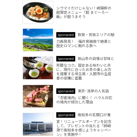
シウマイだけじゃない！崎陽軒の
超限定メニュー「超 まぐ～ろ～
飯」が超うまそう
敦賀・若狭エリアの魅
sponsored
力再発見！ 福井県嶺南で絶景と
歴史ロマンに触れる旅へ
狭山茶の自慢は甘味と
sponsored
芳醇なコク。歴史ある味わいと共
に、現代に合ったお茶の楽しみ方
を提案する埼玉県・入間市の生産
者の収穫に密着
東京･浅草の人気店
sponsored
「忍者焼肉」に聞く！ ハラル対応
の焼肉が成功した理由
南知多の玄関口が激
sponsored
変！リニューアルオープンを記念
して、プレゼントの当たる「師崎
港で南知多を感じようキャンペー
ン」を実施中！