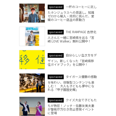
一杯のコーヒーに託し
sponsored
たホンジュラスへの恩返し。知識
ゼロから輸入・焙煎に挑んだ、愛
媛のコーヒー店主の原動力
THE RAMPAGE 吉野北
sponsored
人さんと一緒に宮崎県を巡る「宮
崎 LOVE Walker」無料公開中！
自分らしい生き方をデ
sponsored
ザイン。新しくなった「宮崎県移
住ガイドブック」を公開中！
タイガース優勝の感動
sponsored
を味わい、体験型コンテンツも楽
しむ！ 大人も子どもも夢中にな
れる「甲子園歴史館」
クイズ大会で子どもた
sponsored
ちが熱狂！ノッチ・佐藤友美夫妻
が警視庁万引き防止啓発イベント
に登場