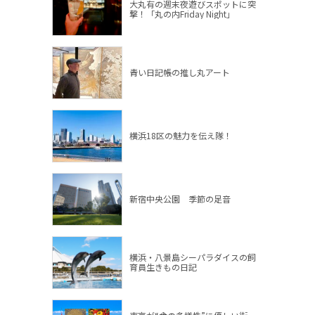
大丸有の週末夜遊びスポットに突
撃！「丸の内Friday Night」
青い日記帳の推し丸アート
横浜18区の魅力を伝え隊！
新宿中央公園 季節の足音
横浜・八景島シーパラダイスの飼
育員生きもの日記