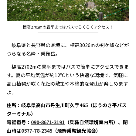
標高2702mの畳平まではバスでらくらくアクセス！
岐阜県と長野県の県境に、標高3026mの剣ケ峰などが
つらなる名峰・乗鞍岳。
標高2702mの畳平まではバスで簡単にアクセスできま
す。夏の平均気温が約12°Cという快適な環境で、気軽に
高山植物が咲く花畑の散策や本格的な登山が楽しめます
よ。
住所：岐阜県高山市丹生川町久手465（ほうのき平バス
ターミナル）
電話番号：
090-8671-3191
（乗鞍自然環境案内所）、閉
山時は
0577-78-2345
（飛騨乗鞍観光協会）