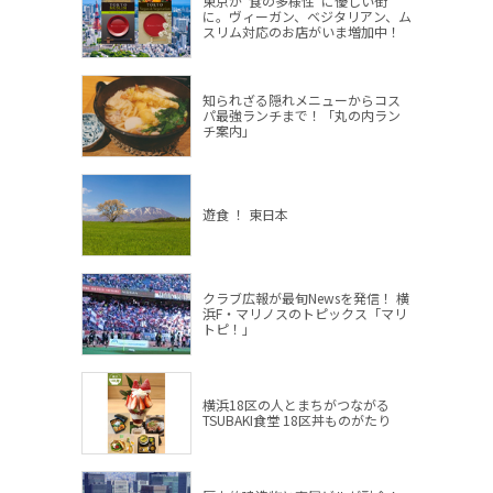
東京が“食の多様性”に優しい街
に。ヴィーガン、ベジタリアン、ム
スリム対応のお店がいま増加中！
知られざる隠れメニューからコス
パ最強ランチまで！「丸の内ラン
チ案内」
遊食 ！ 東日本
クラブ広報が最旬Newsを発信！ 横
浜F・マリノスのトピックス「マリ
トピ！」
横浜18区の人とまちがつながる
TSUBAKI食堂 18区丼ものがたり