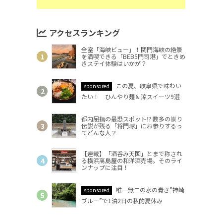
アクセスランキング
全室「海峡ビュー」！関門海峡の絶景
を満喫できる「BEB5門司港」でときめ
きステイ体験はいかが？
この夏、岐阜県で味わい
sponsored
たい！ ひんやり麺＆涼スイーツ9選
都内屈指の最恐スポット⁉ 数多の祟り
伝説が残る「将門塚」にお参りするっ
てどんな人？
【連載】「酒呑み天国」とまで称され
る横浜髙島屋の和洋酒売場。そのライ
ンナップに注目！
唯一無二の水の青さ”神崎
sponsored
ブルー”で1泊2日の私的夏休み