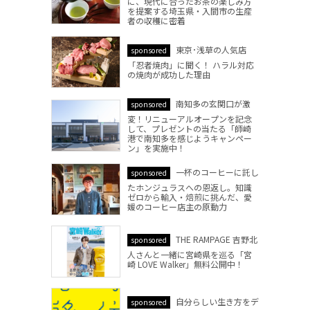
に、現代に合ったお茶の楽しみ方
を提案する埼玉県・入間市の生産
者の収穫に密着
東京･浅草の人気店
sponsored
「忍者焼肉」に聞く！ ハラル対応
の焼肉が成功した理由
南知多の玄関口が激
sponsored
変！リニューアルオープンを記念
して、プレゼントの当たる「師崎
港で南知多を感じようキャンペー
ン」を実施中！
一杯のコーヒーに託し
sponsored
たホンジュラスへの恩返し。知識
ゼロから輸入・焙煎に挑んだ、愛
媛のコーヒー店主の原動力
THE RAMPAGE 吉野北
sponsored
人さんと一緒に宮崎県を巡る「宮
崎 LOVE Walker」無料公開中！
自分らしい生き方をデ
sponsored