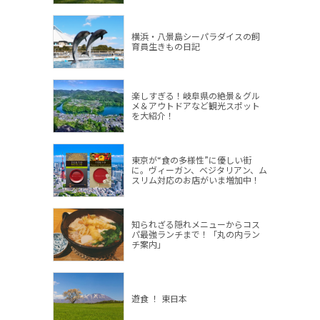
横浜・八景島シーパラダイスの飼
育員生きもの日記
楽しすぎる！岐阜県の絶景＆グル
メ＆アウトドアなど観光スポット
を大紹介！
東京が“食の多様性”に優しい街
に。ヴィーガン、ベジタリアン、ム
スリム対応のお店がいま増加中！
知られざる隠れメニューからコス
パ最強ランチまで！「丸の内ラン
チ案内」
遊食 ！ 東日本