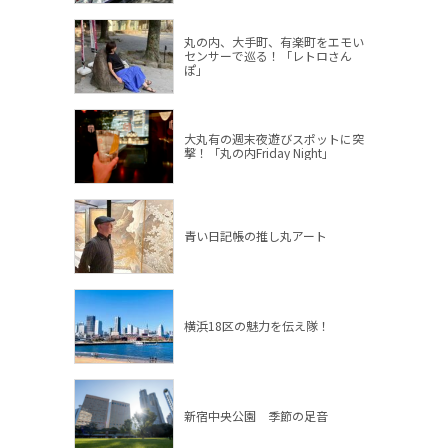
丸の内、大手町、有楽町をエモい
センサーで巡る！「レトロさん
ぽ」
大丸有の週末夜遊びスポットに突
撃！「丸の内Friday Night」
青い日記帳の推し丸アート
横浜18区の魅力を伝え隊！
新宿中央公園 季節の足音