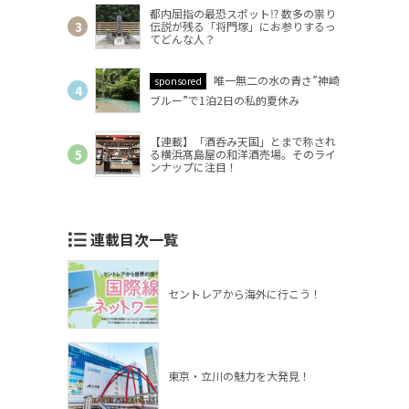
都内屈指の最恐スポット⁉ 数多の祟り
伝説が残る「将門塚」にお参りするっ
てどんな人？
唯一無二の水の青さ”神崎
sponsored
ブルー”で1泊2日の私的夏休み
【連載】「酒呑み天国」とまで称され
る横浜髙島屋の和洋酒売場。そのライ
ンナップに注目！
連載目次一覧
セントレアから海外に行こう！
東京・立川の魅力を大発見！