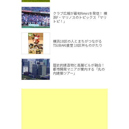
クラブ広報が最旬Newsを発信！ 横
浜F・マリノスのトピックス「マリ
トピ！」
横浜18区の人とまちがつながる
TSUBAKI食堂 18区丼ものがたり
歴史的建造物と高層ビルが融合！
都市開発マニアが案内する「丸の
内建築ツアー」