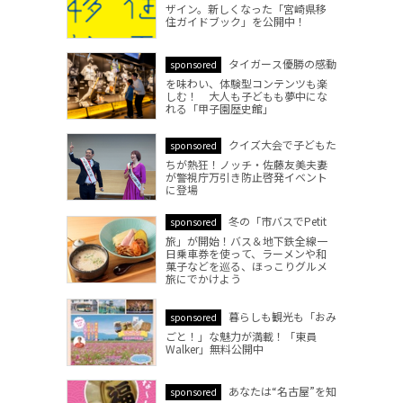
ザイン。新しくなった「宮崎県移
住ガイドブック」を公開中！
タイガース優勝の感動
sponsored
を味わい、体験型コンテンツも楽
しむ！ 大人も子どもも夢中にな
れる「甲子園歴史館」
クイズ大会で子どもた
sponsored
ちが熱狂！ノッチ・佐藤友美夫妻
が警視庁万引き防止啓発イベント
に登場
冬の「市バスでPetit
sponsored
旅」が開始！バス＆地下鉄全線一
日乗車券を使って、ラーメンや和
菓子などを巡る、ほっこりグルメ
旅にでかけよう
暮らしも観光も「おみ
sponsored
ごと！」な魅力が満載！「東員
Walker」無料公開中
あなたは“名古屋”を知
sponsored