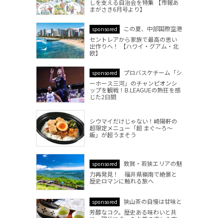
しを支える自治会を特集 【市報あ
まがさき6月号より】
この夏、中部国際空港
sponsored
セントレアから家族で最高の思い
出作りへ！ 【ハワイ・グアム・北
欧】
プロバスケチーム「シ
sponsored
ーホース三河」のチャンピオンシ
ップを観戦！B.LEAGUEの熱狂を感
じた2日間
シウマイだけじゃない！崎陽軒の
超限定メニュー「超 まぐ～ろ～
飯」が超うまそう
敦賀・若狭エリアの魅
sponsored
力再発見！ 福井県嶺南で絶景と
歴史ロマンに触れる旅へ
狭山茶の自慢は甘味と
sponsored
芳醇なコク。歴史ある味わいと共