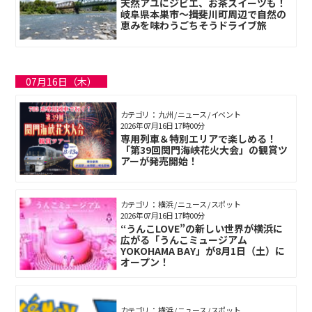
天然アユにジビエ、お茶スイーツも！
岐阜県本巣市～揖斐川町周辺で自然の
恵みを味わうごちそうドライブ旅
07月16日（木）
カテゴリ： 九州 / ニュース / イベント
2026年07月16日 17時00分
専用列車＆特別エリアで楽しめる！
「第39回関門海峡花火大会」の観賞ツ
アーが発売開始！
カテゴリ： 横浜 / ニュース / スポット
2026年07月16日 17時00分
“うんこLOVE”の新しい世界が横浜に
広がる「うんこミュージアム
YOKOHAMA BAY」が8月1日（土）に
オープン！
カテゴリ： 横浜 / ニュース / スポット