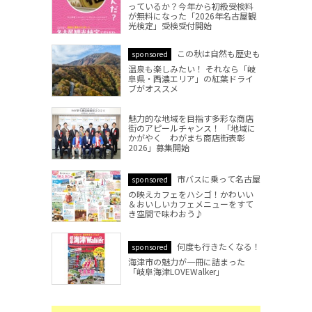
っているか？今年から初級受検料
が無料になった「2026年名古屋観
光検定」受検受付開始
この秋は自然も歴史も
sponsored
温泉も楽しみたい！ それなら「岐
阜県・西濃エリア」の紅葉ドライ
ブがオススメ
魅力的な地域を目指す多彩な商店
街のアピールチャンス！ 「地域に
かがやく わがまち商店街表彰
2026」募集開始
市バスに乗って名古屋
sponsored
の映えカフェをハシゴ！かわいい
＆おいしいカフェメニューをすて
き空間で味わおう♪
何度も行きたくなる！
sponsored
海津市の魅力が一冊に詰まった
「岐阜海津LOVEWalker」