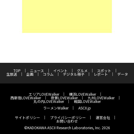
TOP
ニュース
イベント
グルメ
スポット
生放送
企画
コラム
デジタル冊子
レポート
データ
エリアLOVEWalker
横浜LOVEWalker
西新宿LOVEWalker
夜景LOVEWalker
九州LOVEWalker
丸の内LOVEWalker
戦国LOVEWalker
ラーメンWalker
ASCII.jp
サイトポリシー
プライバシーポリシー
運営会社
お問い合わせ
©KADOKAWA ASCII Research Laboratories, Inc. 2026