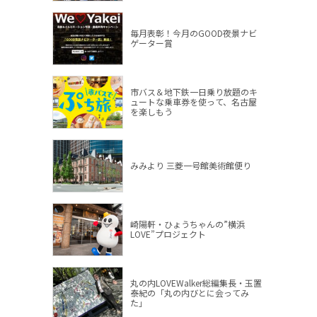
毎月表彰！今月のGOOD夜景ナビ
ゲーター賞
市バス＆地下鉄一日乗り放題のキ
ュートな乗車券を使って、名古屋
を楽しもう
みみより 三菱一号館美術館便り
崎陽軒・ひょうちゃんの”横浜
LOVE”プロジェクト
丸の内LOVEWalker総編集長・玉置
泰紀の「丸の内びとに会ってみ
た」