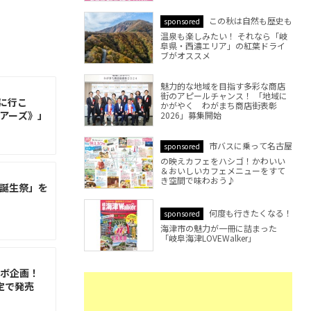
この秋は自然も歴史も
sponsored
温泉も楽しみたい！ それなら「岐
阜県・西濃エリア」の紅葉ドライ
ブがオススメ
魅力的な地域を目指す多彩な商店
街のアピールチャンス！ 「地域に
に行こ
かがやく わがまち商店街表彰
ツアーズ》」
2026」募集開始
市バスに乗って名古屋
sponsored
の映えカフェをハシゴ！かわいい
＆おいしいカフェメニューをすて
き空間で味わおう♪
大誕生祭」を
何度も行きたくなる！
sponsored
海津市の魅力が一冊に詰まった
「岐阜海津LOVEWalker」
ラボ企画！
定で発売