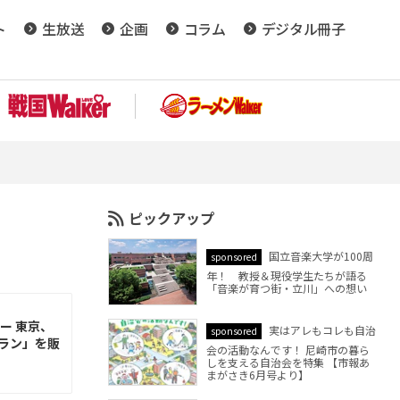
ト
生放送
企画
コラム
デジタル冊子
ピックアップ
国立音楽大学が100周
sponsored
年！ 教授＆現役学生たちが語る
「音楽が育つ街・立川」への想い
ー 東京、
実はアレもコレも自治
sponsored
プラン」を販
会の活動なんです！ 尼崎市の暮ら
しを支える自治会を特集 【市報あ
まがさき6月号より】