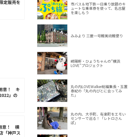
限定販売を
市バス＆地下鉄一日乗り放題のキ
ュートな乗車券を使って、名古屋
を楽しもう
みみより 三菱一号館美術館便り
崎陽軒・ひょうちゃんの”横浜
LOVE”プロジェクト
丸の内LOVEWalker総編集長・玉置
用意！ キ
泰紀の「丸の内びとに会ってみ
022」の
た」
丸の内、大手町、有楽町をエモい
センサーで巡る！「レトロさん
ぽ」
用意！ 横
店「神戸ス