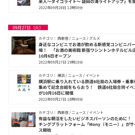
来人〜ダイゴライト〜 袋田の滝ライトアップ」を
2022年09月28日 12時00分
09月27日（火）
カテゴリ： 西新宿 / ニュース / グルメ
身近なコンビニでお酒が飲める新感覚コンビニバ
場！ 「お酒の美術館 新宿ワシントンホテルビル
10月6日オープン
2022年09月27日 19時10分
カテゴリ： 横浜 / ニュース / イベント
横浜駅に乗り入れている鉄道6社局の入場券・乗車
集めて記念台紙をもらおう！ 鉄道6社局合同イベ
が10月16日に開催
2022年09月27日 18時00分
カテゴリ： 西新宿 / ニュース / イベント
有益な朝活をしたいビジネスパーソンのために！
チングプラットフォーム「Mony（モニー）」がサ
ス開始