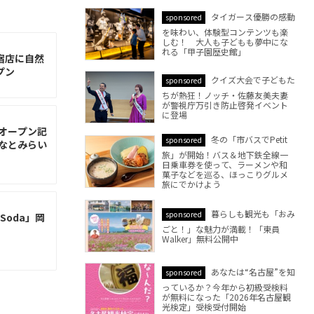
タイガース優勝の感動
sponsored
を味わい、体験型コンテンツも楽
しむ！ 大人も子どもも夢中にな
れる「甲子園歴史館」
宿店に自然
プン
クイズ大会で子どもた
sponsored
ちが熱狂！ノッチ・佐藤友美夫妻
が警視庁万引き防止啓発イベント
に登場
オープン記
冬の「市バスでPetit
sponsored
なとみらい
旅」が開始！バス＆地下鉄全線一
日乗車券を使って、ラーメンや和
菓子などを巡る、ほっこりグルメ
旅にでかけよう
暮らしも観光も「おみ
sponsored
oda」岡
ごと！」な魅力が満載！「東員
Walker」無料公開中
あなたは“名古屋”を知
sponsored
っているか？今年から初級受検料
が無料になった「2026年名古屋観
光検定」受検受付開始