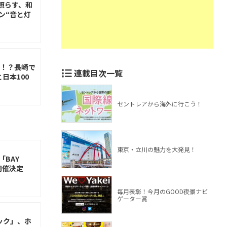
照らす、和
ン“音と灯
跡！？長崎で
連載目次一覧
日本100
セントレアから海外に行こう！
東京・立川の魅力を大発見！
BAY
日開催決定
毎月表彰！今月のGOOD夜景ナビ
ゲーター賞
ック」、ホ