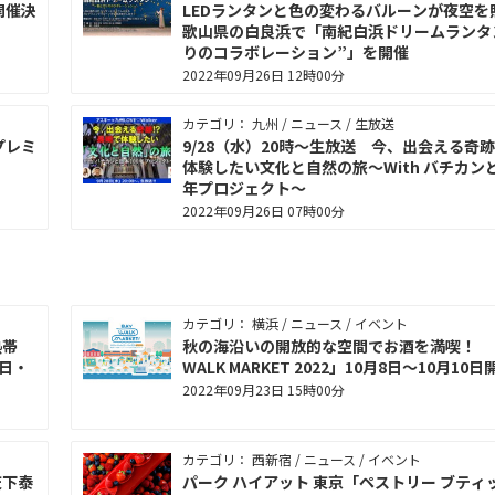
開催決
LEDランタンと色の変わるバルーンが夜空を
歌山県の白良浜で「南紀白浜ドリームランタ
りのコラボレーション”」を開催
2022年09月26日 12時00分
カテゴリ： 九州 / ニュース / 生放送
プレミ
9/28（水）20時～生放送 今、出会える奇
体験したい文化と自然の旅～With バチカンと
年プロジェクト～
2022年09月26日 07時00分
カテゴリ： 横浜 / ニュース / イベント
熱帯
秋の海沿いの開放的な空間でお酒を満喫！ 「
日・
WALK MARKET 2022」10月8日〜10月10
2022年09月23日 15時00分
カテゴリ： 西新宿 / ニュース / イベント
天下泰
パーク ハイアット 東京「ペストリー ブティ