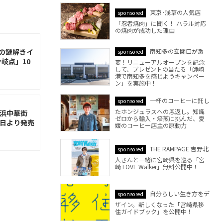
東京･浅草の人気店
sponsored
「忍者焼肉」に聞く！ ハラル対応
の焼肉が成功した理由
の謎解きイ
南知多の玄関口が激
sponsored
岐点」10
変！リニューアルオープンを記念
して、プレゼントの当たる「師崎
港で南知多を感じようキャンペー
ン」を実施中！
一杯のコーヒーに託し
sponsored
たホンジュラスへの恩返し。知識
横浜中華街
ゼロから輸入・焙煎に挑んだ、愛
3日より発売
媛のコーヒー店主の原動力
THE RAMPAGE 吉野北
sponsored
人さんと一緒に宮崎県を巡る「宮
崎 LOVE Walker」無料公開中！
自分らしい生き方をデ
sponsored
ザイン。新しくなった「宮崎県移
住ガイドブック」を公開中！