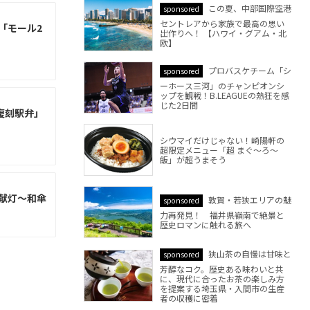
この夏、中部国際空港
sponsored
セントレアから家族で最高の思い
「モール2
出作りへ！ 【ハワイ・グアム・北
欧】
プロバスケチーム「シ
sponsored
ーホース三河」のチャンピオンシ
ップを観戦！B.LEAGUEの熱狂を感
じた2日間
復刻駅弁」
シウマイだけじゃない！崎陽軒の
超限定メニュー「超 まぐ～ろ～
飯」が超うまそう
献灯〜和傘
敦賀・若狭エリアの魅
sponsored
力再発見！ 福井県嶺南で絶景と
歴史ロマンに触れる旅へ
狭山茶の自慢は甘味と
sponsored
芳醇なコク。歴史ある味わいと共
に、現代に合ったお茶の楽しみ方
を提案する埼玉県・入間市の生産
者の収穫に密着